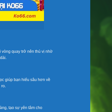
i vòng quay trở nên thú vị nhờ
dài.
học giúp bạn hiểu sâu hơn về
 ro.
ràng, tạo sự yên tâm cho