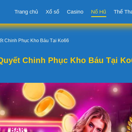
Trang chủ
Xổ số
Casino
Nổ Hũ
Thể Th
yết Chinh Phục Kho Báu Tại Ko66
í Quyết Chinh Phục Kho Báu Tại Ko