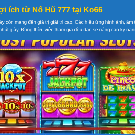
 lợi ích từ Nổ Hũ 777 tại Ko66
này còn mang đến giá trị giải trí cao. Các hiệu ứng hình ảnh, â
hút giây. Đồng thời, việc tham gia đều đặn sẽ nâng cao kỹ năng