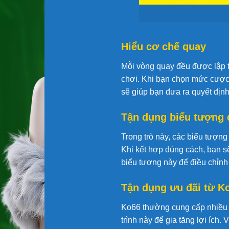
Hiểu cơ chế quay
Mỗi vòng quay đều được lập t
chơi. Khi bạn chọn mức cược,
sẽ giúp bạn đưa ra quyết định
Tận dụng biểu tượng 
Trong trò này, các biểu tượng
Khi kết hợp đúng cách, bạn s
biểu tượng này để điều chỉnh
Tận dụng ưu đãi từ K
Ko66 thường cung cấp nhiều 
trình này để gia tăng lợi ích