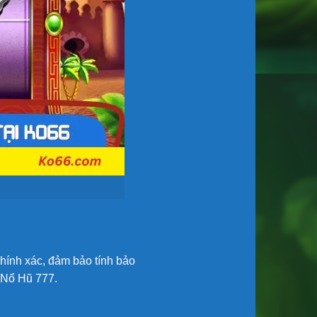
chính xác, đảm bảo tính bảo
Nổ Hũ 777.