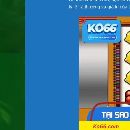
tỷ lệ trả thưởng và giá trị c