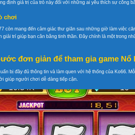
g định giá trị của trò này đối với những ai yêu thích sự công b
rò chơi
77 còn mang đến cảm giác thư giãn sau những giờ làm việc căn
giải trí giúp bạn cân bằng tinh thần. Đây chính là một trong n
ớc đơn giản để tham gia game Nổ H
huẩn bị đầy đủ thông tin và làm quen với hệ thống của Ko66. M
hời giúp người chơi dễ dàng tiếp cận.