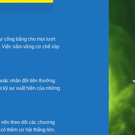
sự công bằng cho mọi lượt
g. Việc nắm vững cơ chế này
hoặc nhân đôi tiền thưởng.
át kỹ sự xuất hiện của những
n nên theo dõi các chương
 có thêm cơ hội thắng lớn.