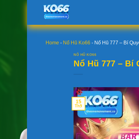
Chuyển
đến
nội
dung
Home
-
Nổ Hũ Ko66
-
Nổ Hũ 777 – Bí Qu
NỔ HŨ KO66
Nổ Hũ 777 – B
15
Th9