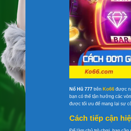
Nổ Hũ 777
trên
Ko66
được nh
bạn có thể tận hưởng các vòng
được tối ưu để mang lại sự c
Cách tiếp cận hiệ
Để làm chủ trò chơi, bạn cần