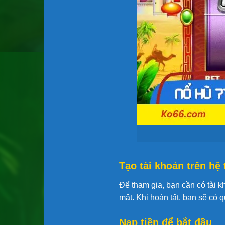
Tạo tài khoản trên hệ
Để tham gia, bạn cần có tài k
mật. Khi hoàn tất, bạn sẽ có 
Nạp tiền để bắt đầu