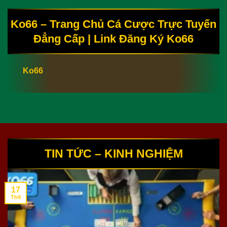
Ko66 – Trang Chủ Cá Cược Trực Tuyến
Đẳng Cấp | Link Đăng Ký Ko66
Ko66
TIN TỨC – KINH NGHIỆM
17
Th9