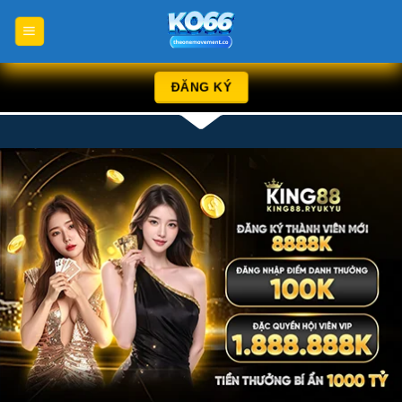
Chuyển
đến
nội
dung
ĐĂNG KÝ