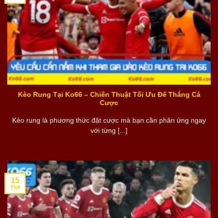
Kèo Rung Tại Ko66 – Chiến Thuật Tối Ưu Để Thắng Cá
Cược
Kèo rung là phương thức đặt cược mà bạn cần phản ứng ngay
với từng [...]
15
Th9