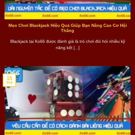
Mẹo Chơi Blackjack Hiệu Quả Giúp Bạn Nâng Cao Cơ Hội
Thắng
Blackjack tại Ko66 được đánh giá là trò chơi đòi hỏi nhiều kỹ
năng kết [...]
15
Th9