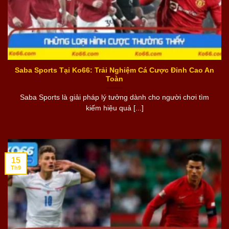
Saba Sports Tại Ko66: Trải Nghiệm Cá Cược Đỉnh Cao An
Toàn
Saba Sports là giải pháp lý tưởng dành cho người chơi tìm
kiếm hiệu quả [...]
15
Th9